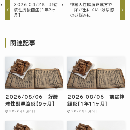
2026 04/28 非結
神経因性膀胱を漢方で
核性抗酸菌症[1年3ヶ
｜尿が出にくい・残尿感
月]
のお悩みに
関連記事
2026/08/06 好酸
2026 08/06 前庭神
球性副鼻腔炎【9ヶ月】
経炎[1年11ヶ月]
2026年8月6日
2026年8月6日