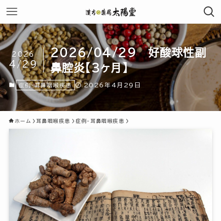
2026/04/29 好酸球性副
2026
4/29
鼻腔炎【3ヶ月】
2026年4月29日
症例-耳鼻咽喉疾患
ホーム
耳鼻咽喉疾患
症例-耳鼻咽喉疾患