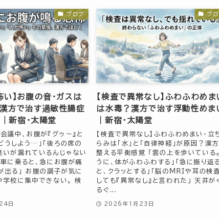
ブログ
ブロ
怖い】お腹の音・ガスは
【検査で異常なし】ふわふわめま
漢方で治す過敏性腸症
は水毒？漢方で治す浮動性めま
）｜新宿・太陽堂
｜新宿・太陽堂
た会議中、お腹が『グゥ〜』と
【検査で異常なし】ふわふわめまい・立
どうしよう…」「後ろの席の
らみは「水」と「自律神経」が原因？漢
臭いが漏れているんじゃない
整える平衡感覚 「雲の上を歩いている
電車に乗ると、急にお腹が痛
うに、体がふわふわする」「急に振り返
が出る」 お腹の調子が気に
と、クラッとする」「脳のMRIや耳の検
や学校に集中できない。 検
しても『異常なし』と言われた」 天井が
るぐ...
24日
2026年1月23日