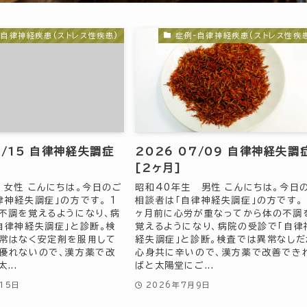
-自律神経疾患(ストレス性疾患)
症例-自律神経疾患(ストレス性疾
7/15 自律神経失調症
2026 07/09 自律神経失調
[2ヶ月]
 女性 こんにちは。今日のご
昭和40年生 男性 こんにちは。今日
律神経失調症」の方です。 1
相談者は「自律神経失調症」の方です。 
不調を覚えるようになり、病
ヶ月前に心労が重なってから体の不調
自律神経失調症」と診断。検
覚えるようになり、病院の受診で「自律
常はなく安定剤を服用して
経失調症」と診断。検査では異常なしだ
優れないので、漢方薬で改
心身共に辛いので、漢方薬で改善でき
...
ばと太陽堂にご...
15日
2026年7月9日