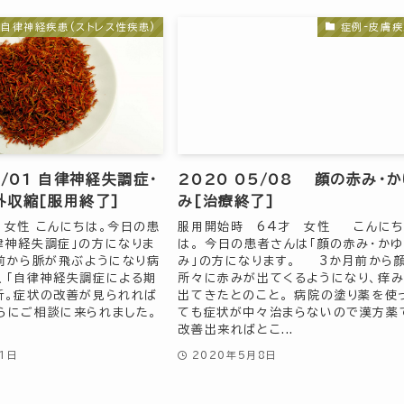
-自律神経疾患(ストレス性疾患)
症例-皮膚疾
5/01 自律神経失調症・
2020 05/08 顔の赤み・
外収縮[服用終了]
み[治療終了]
 女性 こんにちは。今日の患
服用開始時 64才 女性 こんにち
律神経失調症」の方になりま
は。 今日の患者さんは「顔の赤み・かゆ
ど前から脈が飛ぶようになり病
み」の方になります。 3か月前から
、「自律神経失調症による期
所々に赤みが出てくるようになり、痒み
断。症状の改善が見られれば
出てきたとのこと。 病院の塗り薬を使
らにご相談に来られました。
ても症状が中々治まらないので漢方薬
改善出来ればとこ...
1日
2020年5月8日