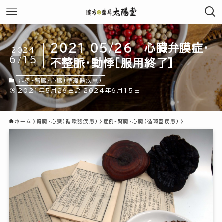
2021 05/26 心臓弁膜症・
2024
6/15
不整脈・動悸[服用終了]
症例-腎臓・心臓(循環器疾患)
2021年5月26日
2024年6月15日
ホーム
腎臓・心臓(循環器疾患)
症例-腎臓・心臓(循環器疾患)