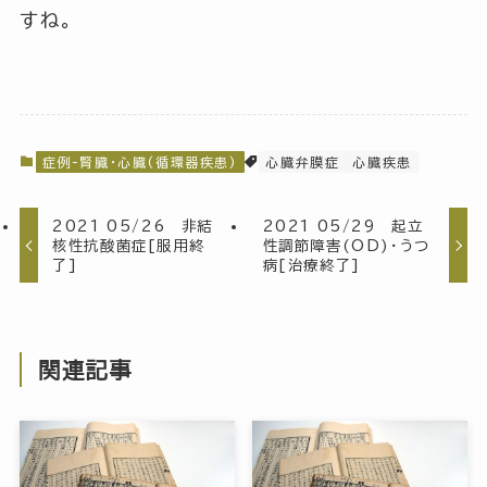
すね。
症例-腎臓・心臓(循環器疾患)
心臓弁膜症
心臓疾患
2021 05/26 非結
2021 05/29 起立
核性抗酸菌症[服用終
性調節障害(OD)・うつ
了]
病[治療終了]
関連記事