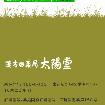
所在地：〒160-0005 東京都新宿区愛住町19-
16富士ビル4F
許可番号：薬局開設許可番号 7新保衛薬第158号