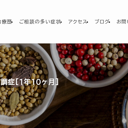
治療歴
ご相談の多い症状
アクセス
ブログ
お問
変調症[1年10ヶ月]