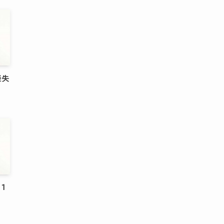
経失
[1