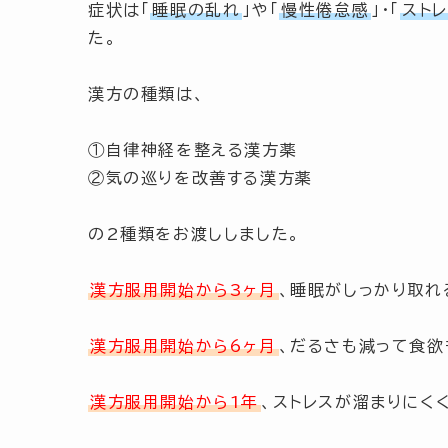
症状は
「
睡眠の乱れ
」
や
「
慢性倦怠感
」
・
「
スト
た。
漢方の種類は、
①自律神経を整える漢方薬
②気の巡りを改善する漢方薬
の2種類をお渡ししました。
漢方服用開始から3ヶ月
、睡眠がしっかり取れ
漢方服用開始から6ヶ月
、だるさも減って食欲
漢方服用開始から1年
、ストレスが溜まりにく