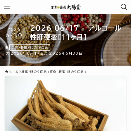
2026 06/17 アルコール
2026
6/30
性肝硬変[11ヶ月]
症例-肝臓・胆のう疾患
2026年6月17日
2026年6月30日
ホーム
肝臓・胆のう疾患
症例-肝臓・胆のう疾患