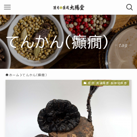
てんかん(癲癇)
– tag –
ホーム
てんかん(癲癇)
症例-発達障害・脳神経疾患