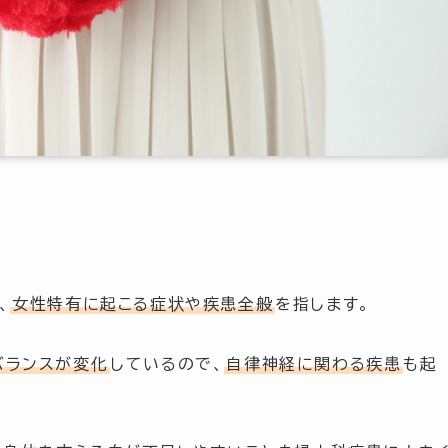
、
女性特有に起こる症状や疾患全般
を指します。
バランスが変化
しているので、
自律神経に関わる疾患
も起