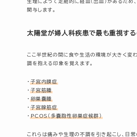
生理によって定期的に経血（出血）があるため
関与します。
太陽堂が婦人科疾患で最も重視する
ここ半世紀の間に食や生活の環境が大きく変わ
調を抱える印象を覚えます。
・
子宮内膜症
・
子宮筋腫
・
卵巣嚢腫
・
子宮腺筋症
・
PCOS（多嚢胞性卵巣症候群）
これらは痛みや生理の不調を引き起こし、日常