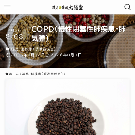
COPD(慢性閉塞性肺疾患・肺
2026
8/08
気腫)
喘息・肺疾患(呼吸器疾患)
2015年8月12日
2026年8月8日
ホーム
喘息・肺疾患(呼吸器疾患)