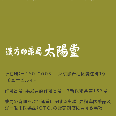
所在地：〒160-0005 東京都新宿区愛住町19-
16富士ビル4F
許可番号：薬局開設許可番号 7新保衛薬第158号
薬局の管理および運営に関する事項・要指導医薬品及
び一般用医薬品（OTC）の販売制度に関する事項