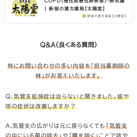
COPD(慢性閉塞性肺疾患)・肺気腫
| 新宿の漢方薬局【太陽堂】
新宿の漢方薬局【太陽堂】
Q&A(良くある質問)
特にお問い合わせの多い内容を「担当薬剤師の
林」がお答えいたします。
Q.
気管支拡張症は治らないと聞きました。痰や
咳の症状は改善しますか？
A.気管支の広がりは元に戻らなくても
「気管支
の中にいる菌の除去」
や
「膿を除く」
ことで咳や