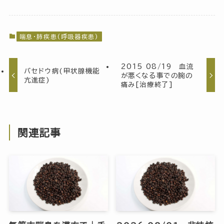
喘息・肺疾患(呼吸器疾患)
2015 08/19 血流
バセドウ病(甲状腺機能
が悪くなる事での腕の
亢進症)
痛み[治療終了]
関連記事