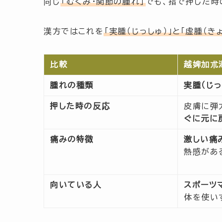
同じ
「むくみ・関節の腫れ」
でも、指で押した時
漢方ではこれを
「実腫（じっしゅ）」と「虚腫（きょ
比較
越婢加朮
腫れの種類
実腫（じっ
押した時の反応
皮膚に弾
ぐに元に
痛みの特徴
激しい痛
熱感があ
向いている人
スポーツ
体を使い