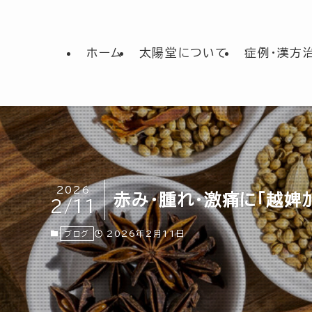
ホーム
太陽堂について
症例・漢方
2026
赤み・腫れ・激痛に「越婢
2/11
2026年2月11日
ブログ