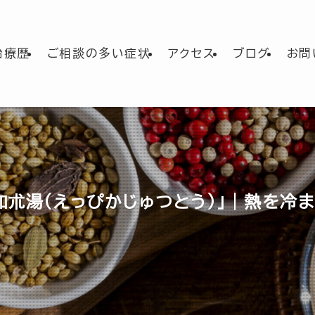
治療歴
ご相談の多い症状
アクセス
ブログ
お問
加朮湯（えっぴかじゅつとう）」｜熱を冷