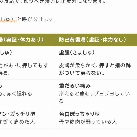
の反応で、使うべき漢方は正反対になります。
しゅ）」
と呼び分けます。
湯（実証・体力あり）
防已黄耆湯（虚証・体力なし）
しゅ）
虚腫（きょしゅ）
力があり、
押してもす
皮膚が柔らかく、
押すと指の跡
戻る
。
がついて戻らない
。
み
重だるい痛み
る、赤く腫れる
冷えると痛む、ブヨブヨしてい
る
マン・ガッチリ型
色白ぽっちゃり型
すぎて痛めた人
骨や筋肉が弱っている人