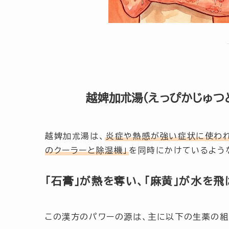
越婢加朮湯（えっぴかじゅつ
越婢加朮湯は、
炎症や熱感が強い症状に使わ
のクーラーと除湿機」
を同時にかけているよう
「石膏」が熱を奪い、「麻黄」が水を飛
この漢方のパワーの源は、主に以下の生薬の組