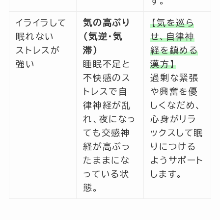
す。
イライラして
気の高ぶり
【気を巡ら
眠れない
（気逆・気
せ、自律神
ストレスが
滞）
経を鎮める
強い
睡眠不足と
漢方】
不快感のス
過剰な緊張
トレスで自
や興奮を優
律神経が乱
しくなだめ、
れ、夜になっ
心身がリラ
ても交感神
ックスして眠
経が高ぶっ
りにつける
たままにな
ようサポート
っている状
します。
態。