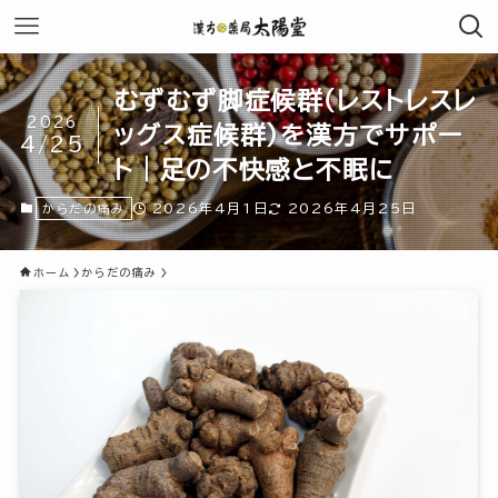
むずむず脚症候群（レストレスレ
2026
ッグス症候群）を漢方でサポー
4/25
ト｜足の不快感と不眠に
2026年4月1日
2026年4月25日
からだの痛み
ホーム
からだの痛み