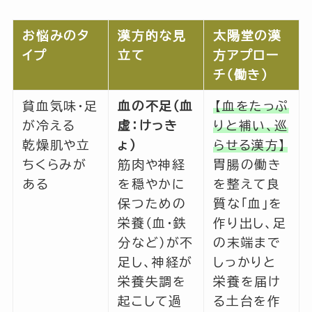
お悩みのタ
漢方的な見
太陽堂の漢
イプ
立て
方アプロー
チ（働き）
貧血気味・足
血の不足（血
【血をたっぷ
が冷える
虚：けっき
りと補い、巡
乾燥肌や立
ょ）
らせる漢方】
ちくらみが
筋肉や神経
胃腸の働き
ある
を穏やかに
を整えて良
保つための
質な「血」を
栄養（血・鉄
作り出し、足
分など）が不
の末端まで
足し、神経が
しっかりと
栄養失調を
栄養を届け
起こして過
る土台を作