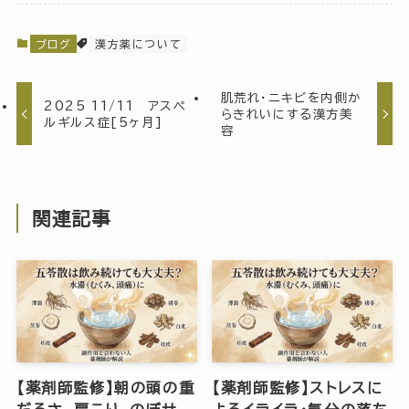
ブログ
漢方薬について
肌荒れ・ニキビを内側か
2025 11/11 アスペ
らきれいにする漢方美
ルギルス症[5ヶ月]
容
関連記事
【薬剤師監修】朝の頭の重
【薬剤師監修】ストレスに