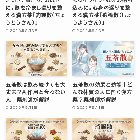
だるさ、肩こり、のぼせ
よるイライラ・気分の落ち
に。熱を冷まし巡りを整
込みに。心身の巡りを整
える漢方薬「釣藤散（ちょ
える漢方薬「逍遙散（しょ
うとうさん）」
うようさん）」
2026年8月8日
2026年8月8日
五苓散は飲み続けても大
五苓散の効果と効能｜ど
丈夫？副作用と合わない
んな体質の人に向く漢方
人｜薬剤師が解説
薬？薬剤師が解説
2026年8月1日
2026年8月1日