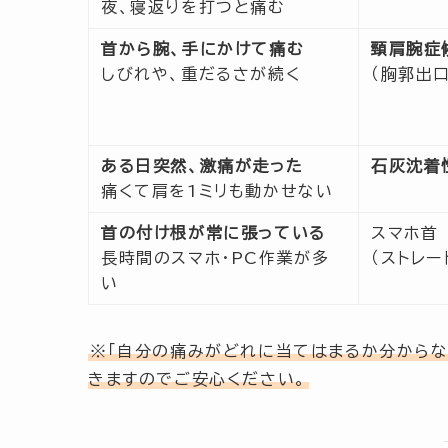
夜、寝返りを打つと痛む
首から腕、手にかけて痛む
頸肩腕症
しびれや、重だるさが続く
（胸郭出
ある日突然、激痛が走った
石灰沈着
痛くて肩を1ミリも動かせない
首の付け根が常に張っている
スマホ首
長時間のスマホ・PC作業が多
（ストレー
い
※「自分の痛みがどれに当てはまるか分からな
きますのでご安心ください。