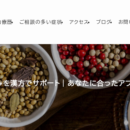
治療歴
ご相談の多い症状
アクセス
ブログ
お問
みを漢方でサポート｜あなたに合ったア