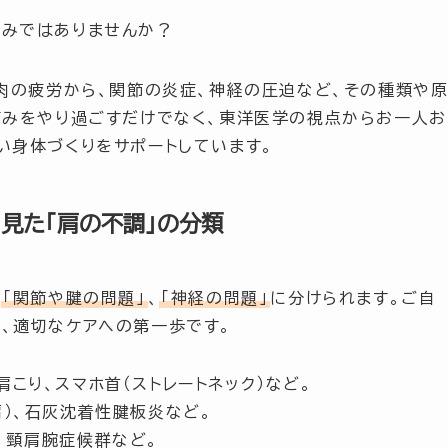
悩みではありませんか？
肉の疲労から、関節の炎症、神経の圧迫など、その種類や
痛みをやり過ごすだけでなく、東洋医学の視点からお一人お
い身体づくりをサポートしています。
見た「肩の不調」の分類
と
「関節や腱の問題」
、
「神経の問題」
に分けられます。ご自
、適切なケアへの第一歩です。
こり、スマホ首（ストレートネック）など。
）、石灰沈着性腱板炎など。
、頸肩腕症候群など。