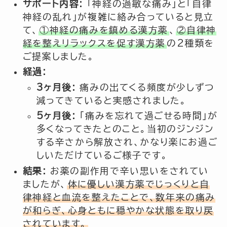
サポート内容:
「神経の過敏な痛み」と「自律
神経の乱れ」が複雑に絡み合っていると見立
て、
①神経の痛みを鎮める漢方薬
、
②自律神
経を整えリラックスを促す漢方薬
の2種類を
ご提案しました。
経過:
3ヶ月後:
痛みの出てくる頻度が少しずつ
減ってきていると実感されました。
5ヶ月後:
「痛みを忘れて過ごせる時間」が
多くなってきたとのこと。当初のジンジン
する辛さから解放され、かなり楽にお過ご
しいただけているご様子です。
結果:
お薬の副作用で辛い思いをされてい
ましたが、
体に優しい漢方薬でじっくりと自
律神経と血流を整えたことで、数年来の痛み
が和らぎ、心身ともに穏やかな状態を取り戻
されています。