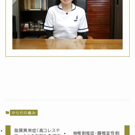
からだの痛み
脂質異常症（高コレステ
脊椎側弯症・腰椎変性側