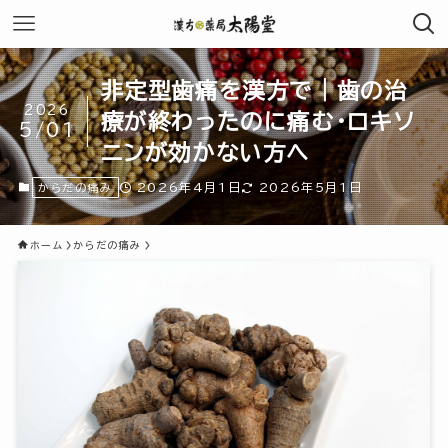
非定型歯痛を漢方で｜歯の治
2026
療が終わったのに痛む・ロキソ
5/01
ニンが効かない方へ
2026年4月1日
2026年5月1日
からだの痛み
ホーム
からだの痛み