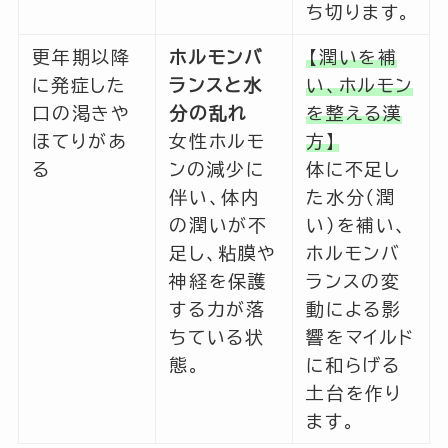
ち切ります。
更年期以降
ホルモンバ
【潤いを補
に発症した
ランスと水
い、ホルモン
口の渇きや
分の乱れ
を整える漢
ほてりがあ
女性ホルモ
方】
る
ンの減少に
体に不足し
伴い、体内
た水分（潤
の潤いが不
い）を補い、
足し、粘膜や
ホルモンバ
神経を保護
ランスの変
する力が落
動による影
ちている状
響をマイルド
態。
に和らげる
土台を作り
ます。