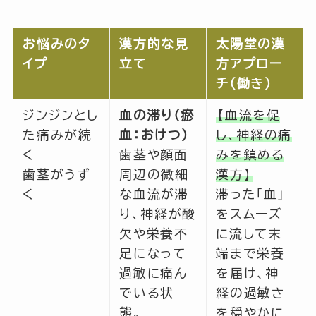
お悩みのタ
漢方的な見
太陽堂の漢
イプ
立て
方アプロー
チ（働き）
ジンジンとし
血の滞り（瘀
【血流を促
た痛みが続
血：おけつ）
し、神経の痛
く
歯茎や顔面
みを鎮める
歯茎がうず
周辺の微細
漢方】
く
な血流が滞
滞った「血」
り、神経が酸
をスムーズ
欠や栄養不
に流して末
足になって
端まで栄養
過敏に痛ん
を届け、神
でいる状
経の過敏さ
態。
を穏やかに