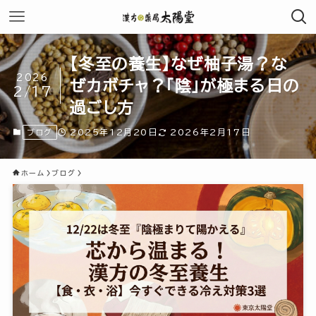
【冬至の養生】なぜ柚子湯？な
2026
ぜカボチャ？「陰」が極まる日の
2/17
過ごし方
2025年12月20日
2026年2月17日
ブログ
ホーム
ブログ