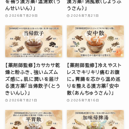
を補う漢方薬「温清飲（う
漢方薬「消風散（しょうふ
んせいいん）」
うさん）」
2026年7月29日
2026年7月21日
【薬剤師監修】カサカサ乾
【薬剤師監修】冷えやスト
燥と粉ふき、強いムズム
レスでキリキリ痛むお腹
ズ感に。肌に潤いを届け
に。胃腸を芯から温め巡
る漢方薬「当帰飲子（とう
りを整える漢方薬「安中
きいんし）」
散（あんちゅうさん）」
2026年7月21日
2026年7月16日