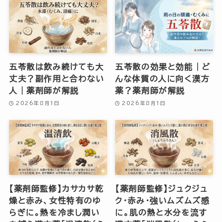
五苓散は飲み続けても大
五苓散の効果と効能｜ど
丈夫？副作用と合わない
んな体質の人に向く漢方
人｜薬剤師が解説
薬？薬剤師が解説
2026年8月1日
2026年8月1日
【薬剤師監修】カサカサ乾
【薬剤師監修】ジュクジュ
燥と赤み、女性特有のゆ
ク・赤み・強いムズムズ感
らぎに。熱を冷まし潤い
に。肌の熱と水分を流す