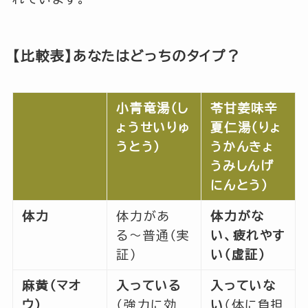
【比較表】あなたはどっちのタイプ？
小青竜湯（し
苓甘姜味辛
ょうせいりゅ
夏仁湯（りょ
うとう）
うかんきょ
うみしんげ
にんとう）
体力
体力があ
体力がな
る〜普通（実
い、疲れやす
証）
い（虚証）
麻黄（マオ
入っている
入っていな
ウ）
（強力に効
い
（体に負担