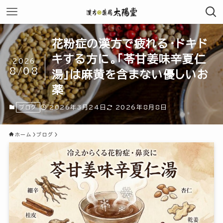
花粉症の漢方で疲れる・ドキド
キする方に。「苓甘姜味辛夏仁
2026
8/08
湯」は麻黄を含まない優しいお
薬
2026年3月24日
2026年8月8日
ブログ
ホーム
ブログ