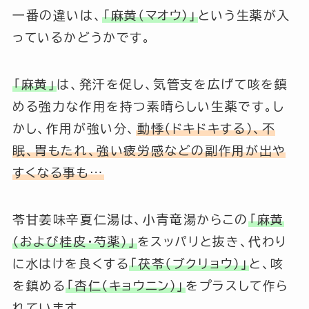
一番の違いは、
「麻黄（マオウ）」
という生薬が入
っているかどうかです。
「麻黄」
は、発汗を促し、気管支を広げて咳を鎮
める強力な作用を持つ素晴らしい生薬です。し
かし、作用が強い分、
動悸（ドキドキする）、不
眠、胃もたれ、強い疲労感などの副作用が出や
すくなる事も…
苓甘姜味辛夏仁湯は、小青竜湯からこの
「麻黄
（および桂皮・芍薬）」
をスッパリと抜き、代わり
に水はけを良くする
「茯苓（ブクリョウ）」
と、咳
を鎮める
「杏仁（キョウニン）」
をプラスして作ら
れています。