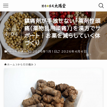
鎮痛剤が手放せない「薬剤性頭
痛（薬物乱用頭痛）」を漢方でサ
2026
4/04
ポート｜お薬を減らしていく体
づくり
2026年1月1日
2026年4月4日
からだの痛み
ホーム
からだの痛み