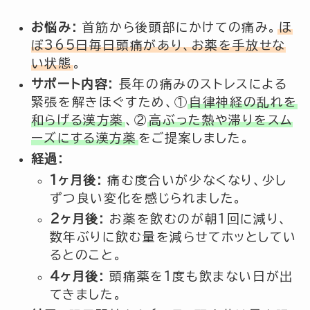
お悩み:
首筋から後頭部にかけての痛み。
ほ
ぼ365日毎日頭痛があり、お薬を手放せな
い状態
。
サポート内容:
長年の痛みのストレスによる
緊張を解きほぐすため、①
自律神経の乱れを
和らげる漢方薬
、②
高ぶった熱や滞りをスム
ーズにする漢方薬
をご提案しました。
経過:
1ヶ月後:
痛む度合いが少なくなり、少し
ずつ良い変化を感じられました。
2ヶ月後:
お薬を飲むのが朝1回に減り、
数年ぶりに飲む量を減らせてホッとしてい
るとのこと。
4ヶ月後:
頭痛薬を1度も飲まない日が出
てきました。