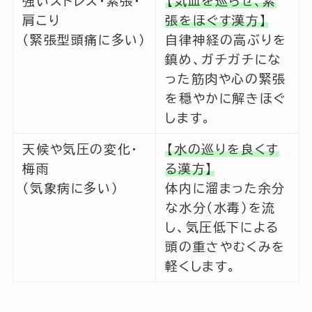
強いストレス・緊張・
【気血を巡らせ、緊
肩こり
張をほぐす漢方】
（緊張型頭痛に多い）
自律神経の高ぶりを
鎮め、ガチガチにな
った筋肉や心の緊張
を穏やかに解きほぐ
します。
天候や気圧の変化・
【水の巡りを良くす
梅雨
る漢方】
（気象病に多い）
体内に溜まった余分
な水分（水毒）を流
し、気圧低下による
頭の重さやむくみを
軽くします。