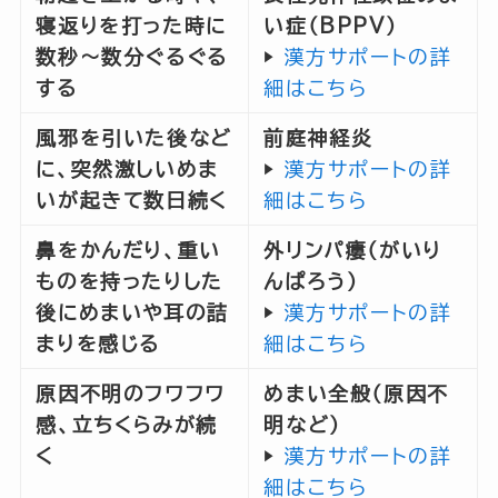
寝返りを打った時に
い症（BPPV）
数秒〜数分ぐるぐる
▶︎
漢方サポートの詳
する
細はこちら
風邪を引いた後など
前庭神経炎
に、突然激しいめま
▶︎
漢方サポートの詳
いが起きて数日続く
細はこちら
鼻をかんだり、重い
外リンパ瘻（がいり
ものを持ったりした
んぱろう）
後にめまいや耳の詰
▶︎
漢方サポートの詳
まりを感じる
細はこちら
原因不明のフワフワ
めまい全般（原因不
感、立ちくらみが続
明など）
く
▶︎
漢方サポートの詳
細はこちら