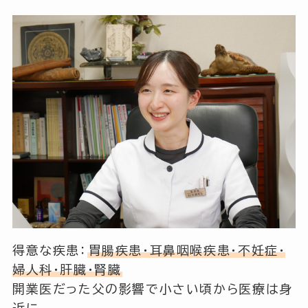
得意な疾患：
胃腸疾患・耳鼻咽喉疾患・不妊症・
婦人科・肝臓・腎臓
開業医だった父の影響で小さい頃から医療は身
近に。