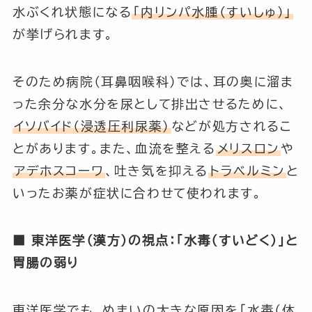
水ぶくれ状態になる
「内リンパ水腫（すいしゅ）」
が挙げられます。
そのため病院（耳鼻咽喉科）では、耳の奥に溜ま
った余分な水分を尿として排出させるために、
イソバイド（浸透圧利尿薬）
などが処方されるこ
とがあります。また、血流を整える
メリスロン
や
アデホスコーワ
、吐き気を抑える
トラベルミン
と
いったお薬が症状に合わせて使われます。
■ 東洋医学（漢方）の視点：「水毒（すいどく）」と
胃腸の弱り
東洋医学でも、めまいの大きな原因を
「水毒（体