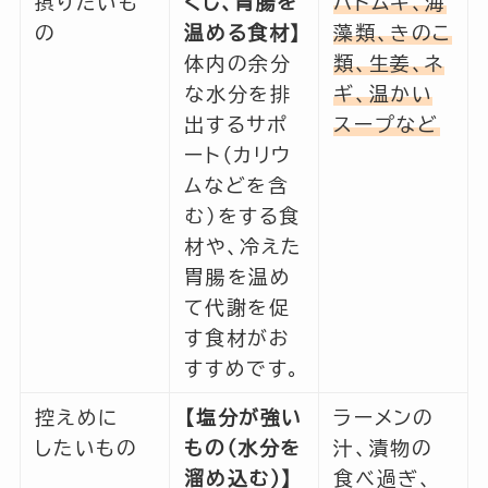
摂りたいも
くし、胃腸を
ハトムギ、海
の
温める食材】
藻類、きのこ
体内の余分
類、生姜、ネ
な水分を排
ギ、温かい
出するサポ
スープなど
ート（カリウ
ムなどを含
む）をする食
材や、冷えた
胃腸を温め
て代謝を促
す食材がお
すすめです。
控えめに
【塩分が強い
ラーメンの
したいもの
もの（水分を
汁、漬物の
溜め込む）】
食べ過ぎ、