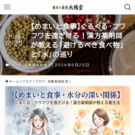
【めまいと食事】ぐるぐる・フワ
フワを遠ざける！漢方薬剤師
2026
6/25
が教える「避けるべき食べ物」
と「水」の巡り
2026年6月25日
ブログ-耳鼻咽喉疾患
ホーム
ブログ
ブログ-耳鼻咽喉疾患