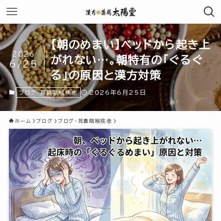
【朝のめまい】ベッドから起き上
2026
がれない…。朝特有の「ぐるぐ
6/25
る」の原因と漢方対策
2026年6月25日
ブログ-耳鼻咽喉疾患
ホーム
ブログ
ブログ-耳鼻咽喉疾患