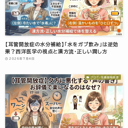
【耳管開放症の水分補給】「水をガブ飲み」は逆効
果？西洋医学の視点と漢方流・正しい潤し方
2026年7月4日
ブログ-耳鼻咽喉疾患