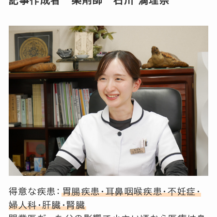
記事作成者 薬剤師
石川 満理奈
得意な疾患：
胃腸疾患・耳鼻咽喉疾患・不妊症・
婦人科・肝臓・腎臓