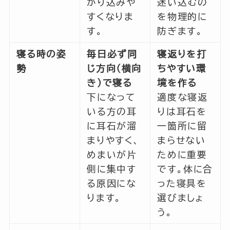
がり込みや
迷い込むの
すくなりま
を物理的に
す。
防ぎます。
寝る時の姿
毎日必ず同
寝返りを打
勢
じ方向（横向
ちやすい環
き）で寝る
境を作る
下になって
適度な寝返
いる方の耳
りは耳石を
に耳石が溜
一箇所に留
まりやすく、
まらせない
めまいが片
ために重要
側に集中す
です。体に合
る原因にな
った寝具を
ります。
選びましょ
う。