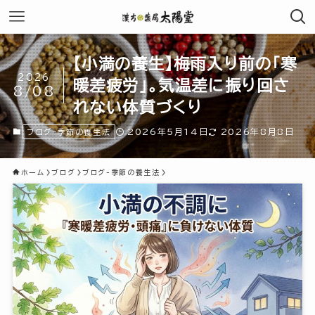
【小満の養生】梅雨入り前の「寒
2026
暖差疲労」。気温差に振り回さ
8/08
れない体質づくり
2026年5月14日
2026年8月8日
ブログ-季節の養生法
ホーム
ブログ
ブログ-季節の養生法