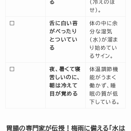
る
（冷えのぼ
せ）。
□
舌に白い苔
体の中に余
がべったり
分な湿気
とついてい
（水）が溜ま
る
り始めてい
るサイン。
□
夜、暑くて寝
体温調節機
苦しいのに、
能がうまく
朝は冷えて
働かず、睡
目が覚める
眠の質が低
下している。
胃腸の専門家が伝授！梅雨に備える「水は